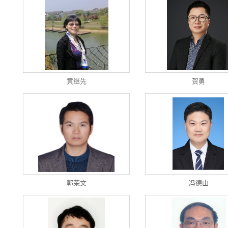
黄继先
贺勇
郭荣文
冯德山