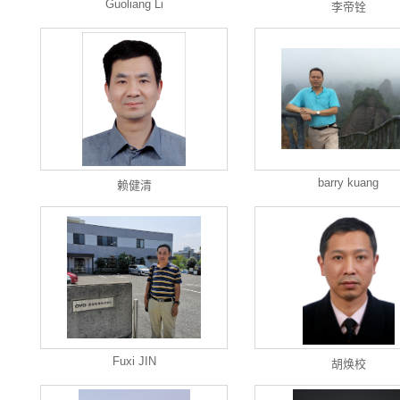
Guoliang Li
李帝铨
barry kuang
赖健清
Fuxi JIN
胡焕校