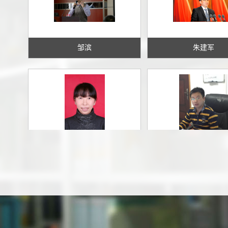
邹滨
朱建军
赵玲
张云生