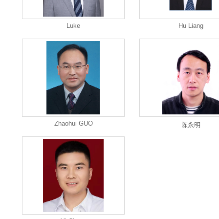
Luke
Hu Liang
Zhaohui GUO
陈永明