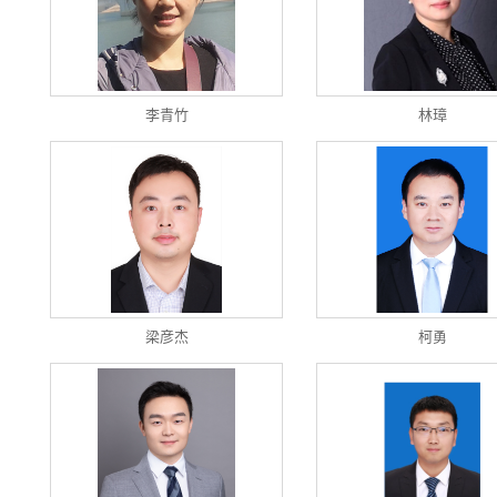
李青竹
林璋
梁彦杰
柯勇