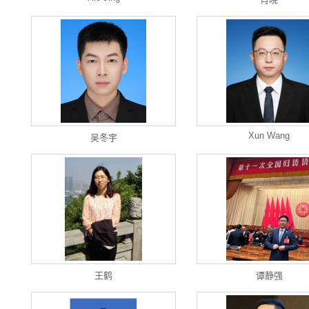
Xun Wang
吴冬宇
王鹤
谭静强