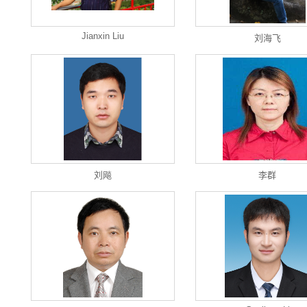
Jianxin Liu
刘海飞
刘飚
李群