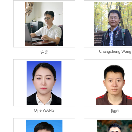
Changcheng Wang
许兵
Qijie WANG
陶超