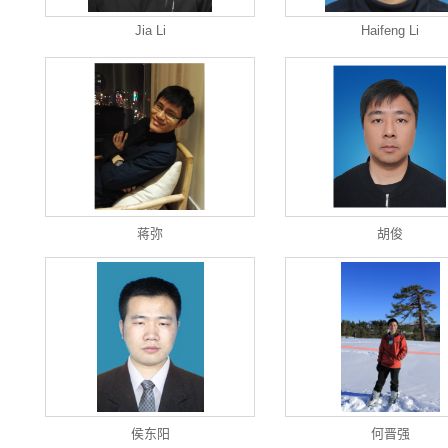
Jia Li
Haifeng Li
蒋弥
胡俊
侯东阳
何晋强