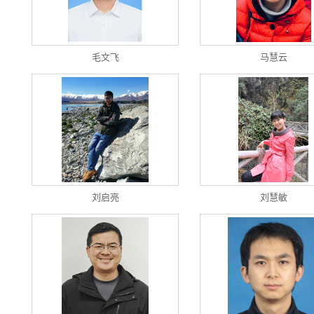
毛文飞
马慧云
刘启亮
刘慧敏