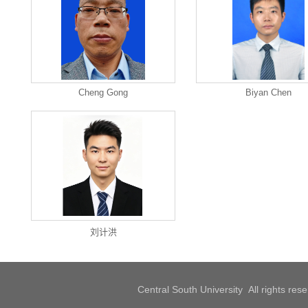
Cheng Gong
Biyan Chen
刘计洪
Central South University All rights