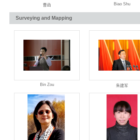
Biao Shu
曹函
Surveying and Mapping
Bin Zou
朱建军