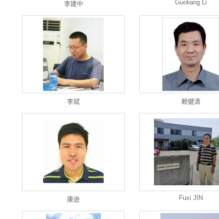
Guoliang Li
李建中
李斌
赖健清
Fuxi JIN
康逊