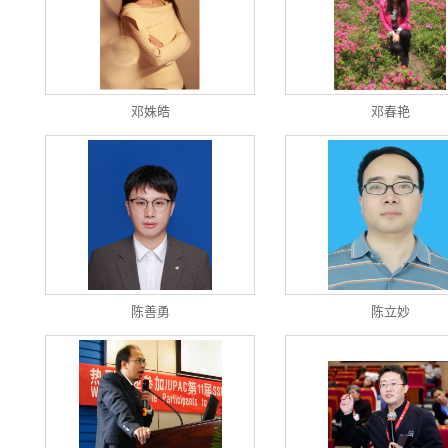
邓姝皓
邓春艳
陈善勇
陈立妙