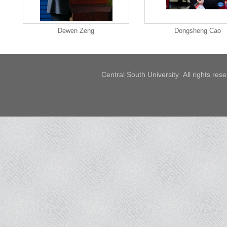
Dewen Zeng
Dongsheng Cao
Central South University All rights