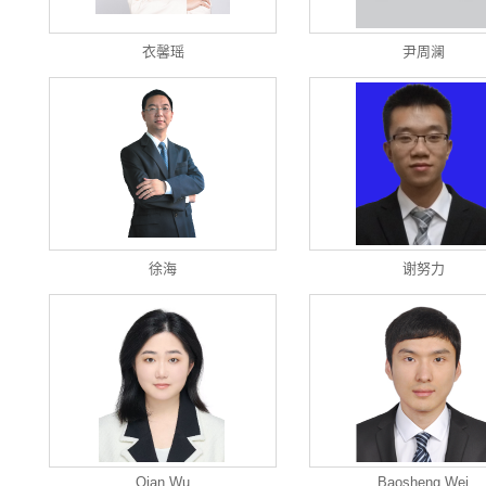
衣馨瑶
尹周澜
徐海
谢努力
Qian Wu
Baosheng Wei