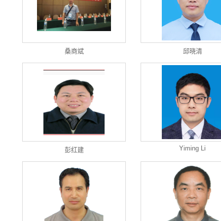
桑商斌
邱晓清
Yiming Li
彭红建