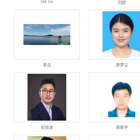
Die Liu
刘超
李洁
廖梦尘
纪效波
蒋新宇