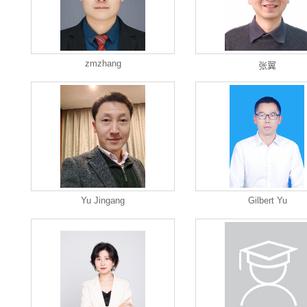
zmzhang
张翼
Yu Jingang
Gilbert Yu