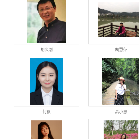
胡久刚
胡慧萍
何飘
高小惠