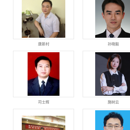
唐新村
孙晓毅
司士辉
施树云