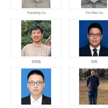
Yuandong Liu
You Nian Liu
刘苏彪
刘琦