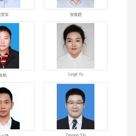
赵党军
张俊超
Lingli Yu
张帆
Zeyang Yin
袁小锋