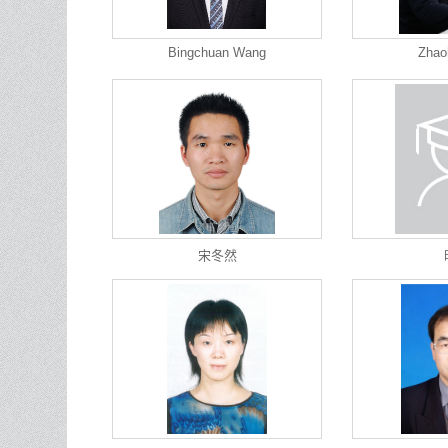
Bingchuan Wang
Zhao
宋冬然