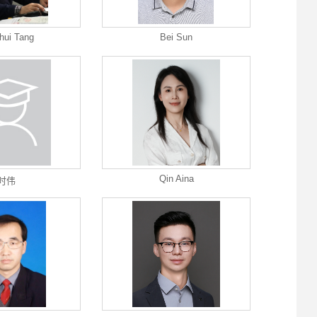
hui Tang
Bei Sun
Qin Aina
时伟