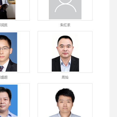
邹润民
朱红求
周盛超
周灿