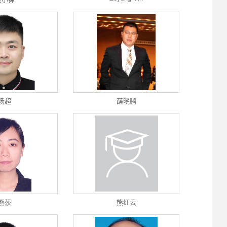
杨超
薛晓鹏
熊莎
熊红云