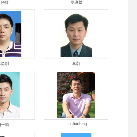
年晓红
罗旗舞
李勇刚
李蔚
Liu Jianfeng
刘一顺