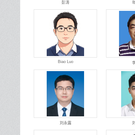
彭涛
Biao Luo
刘永露