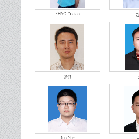
ZHAO Yuqian
张俊
Jun Yue