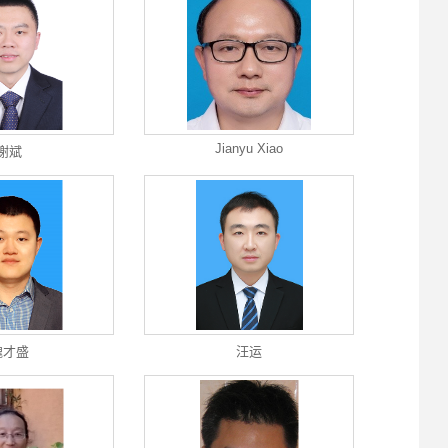
Jianyu Xiao
谢斌
魏才盛
汪运