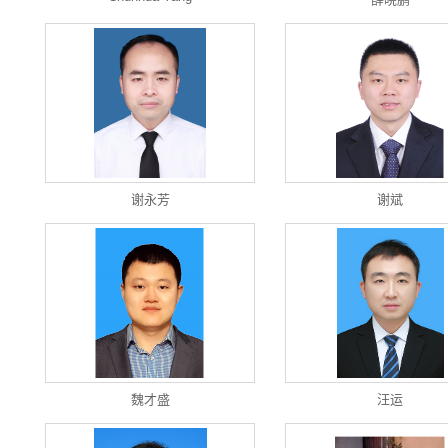
谢永芳
谢斌
魏才盛
汪运