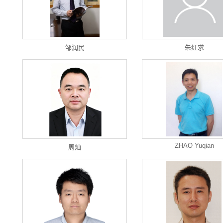
邹润民
朱红求
ZHAO Yuqian
周灿