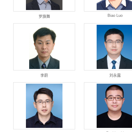
Biao Luo
罗旗舞
李蔚
刘永露