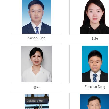
Songlai Han
韩洁
Zhenhua Deng
董密