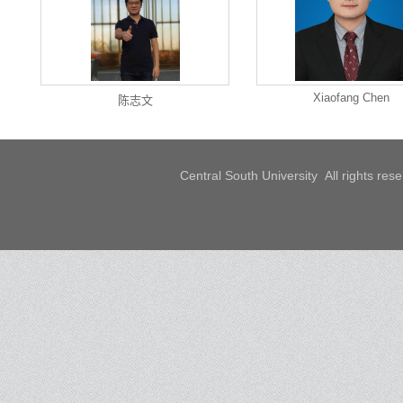
Xiaofang Chen
陈志文
Central South University All rights