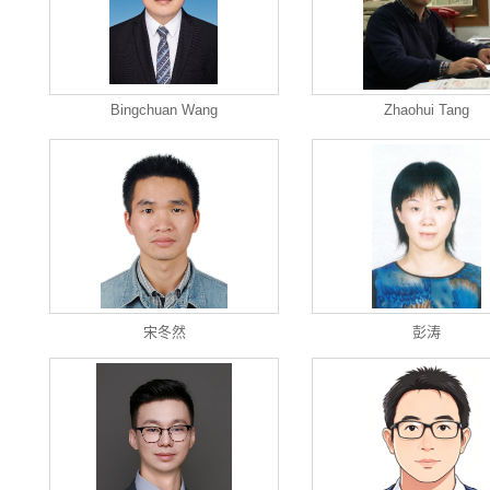
Bingchuan Wang
Zhaohui Tang
宋冬然
彭涛