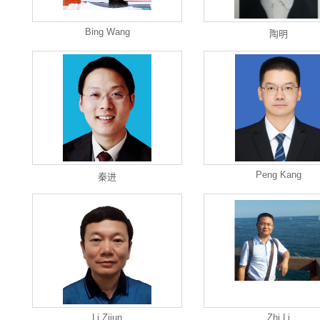
Bing Wang
陶明
Peng Kang
秦进
Li Zijun
Zhi Li