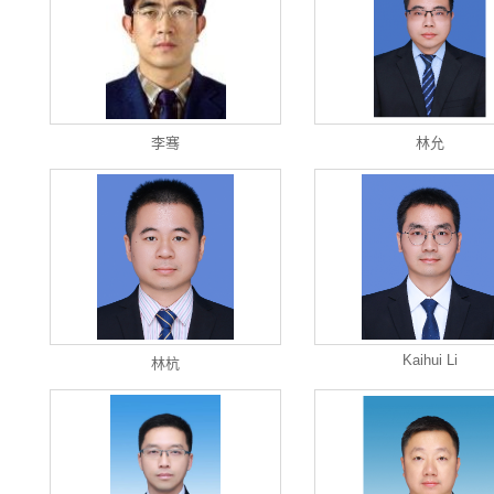
李骞
林允
Kaihui Li
林杭