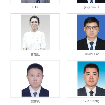
Luke
Qingchun Hu
Junwei Han
黄麟淇
Guo Yufeng
郭正启