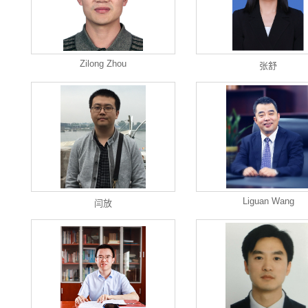
Zilong Zhou
张舒
Liguan Wang
闫放