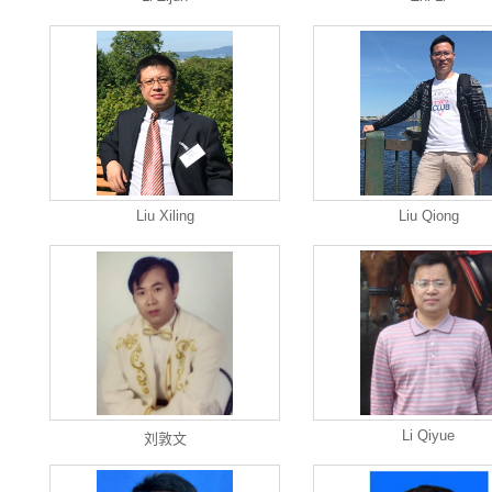
Liu Xiling
Liu Qiong
Li Qiyue
刘敦文