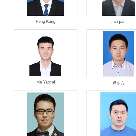
Peng Kang
jian pan
Ma Yaocai
卢东方