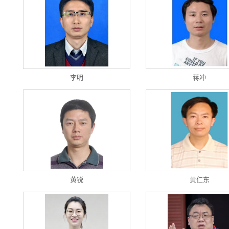
李明
蒋冲
黄锐
黄仁东