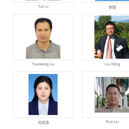
Yun Li
李翔
Yuandong Liu
Liu Xiling
Kun Liu
刘润清