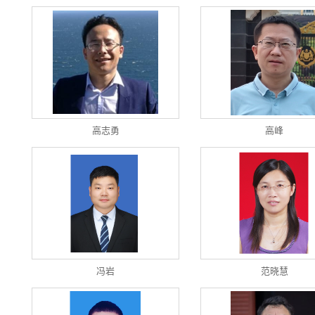
高志勇
高峰
冯岩
范晓慧