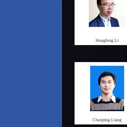
Hengfeng Li
Chaoping Liang