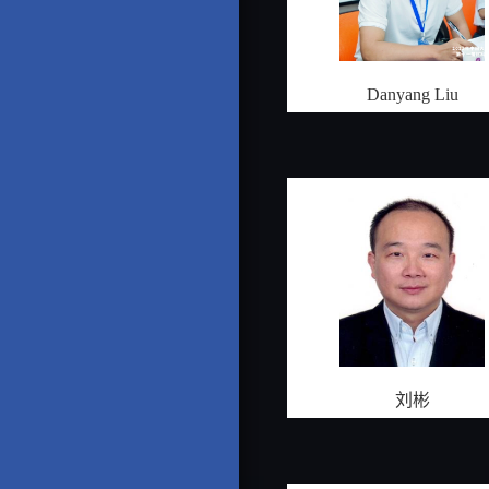
Danyang Liu
刘彬