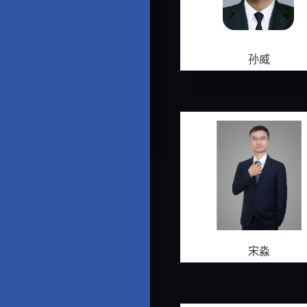
孙威
宋淼