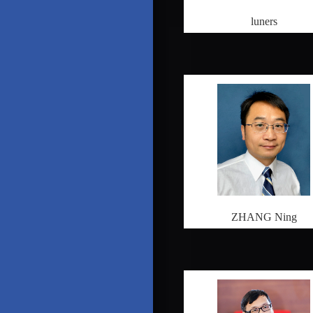
luners
ZHANG Ning