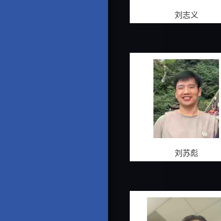
刘志义
刘苏彪