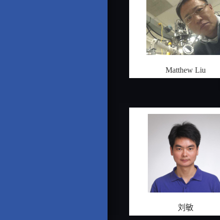
Matthew Liu
刘敏