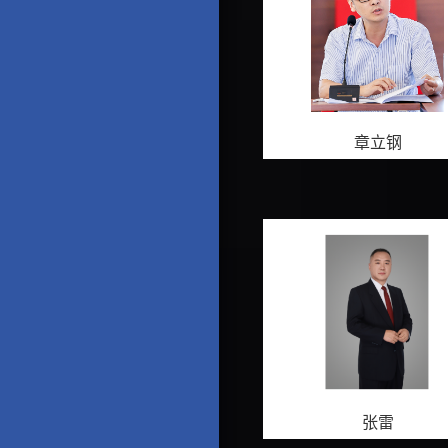
章立钢
张雷