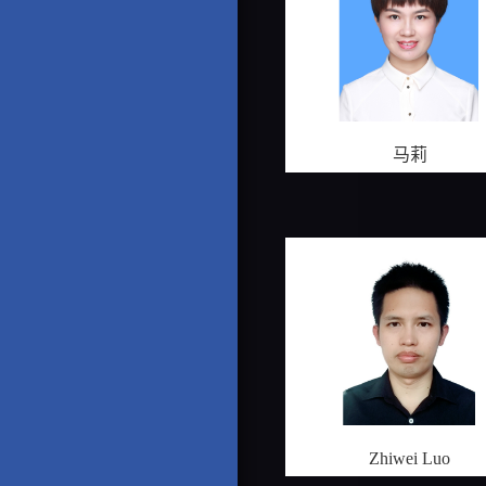
马莉
Zhiwei Luo