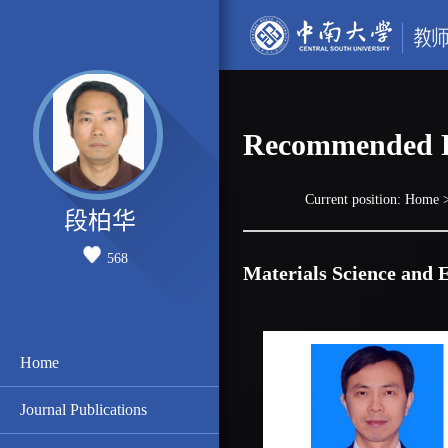
Recommended P
Current position:
Home
>
段柏华
568
Materials Science and 
Home
Journal Publications