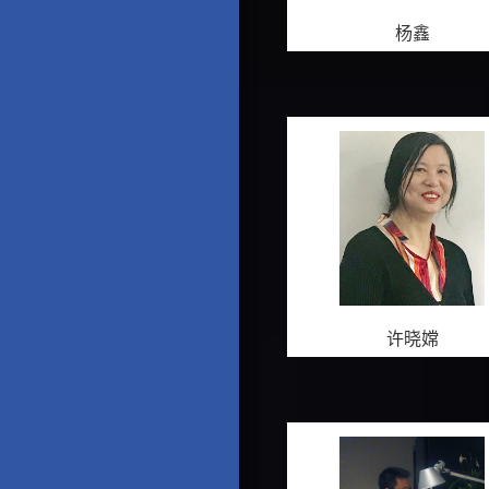
杨鑫
许晓嫦