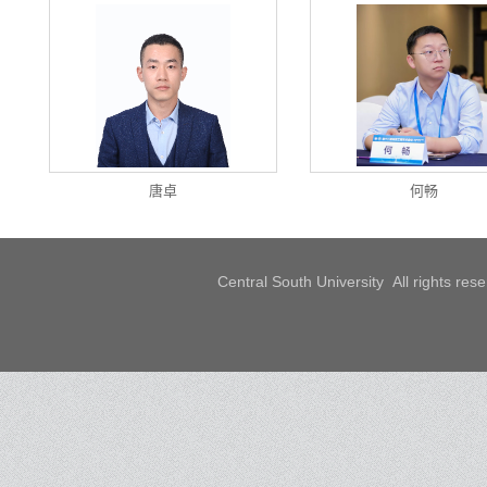
唐卓
何畅
Central South University All rights