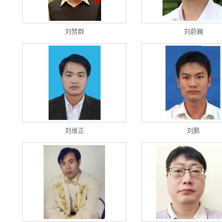
刘赞群
刘蔚巍
刘维正
刘鹏