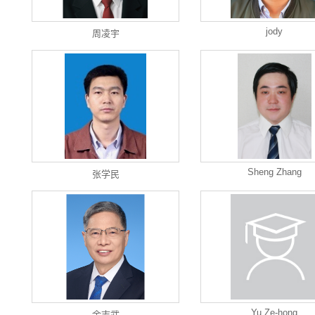
jody
周凌宇
Sheng Zhang
张学民
Yu Ze-hong
余志武