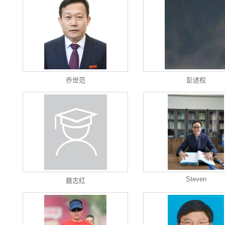
乔世范
彭述权
Steven
聂志红