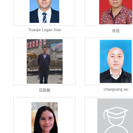
Yuanjie Logan Xiao
肖佳
chaoguang wu
伍毅敏