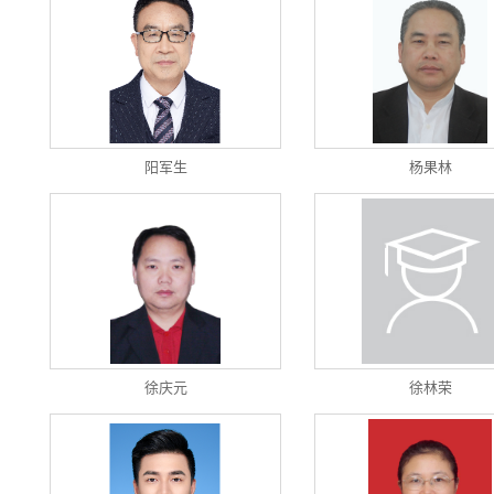
阳军生
杨果林
徐庆元
徐林荣