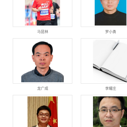
马昆林
罗小勇
龙广成
李耀庄