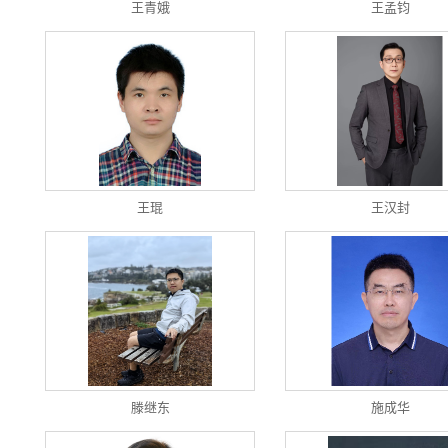
王青娥
王孟钧
王琨
王汉封
滕继东
施成华