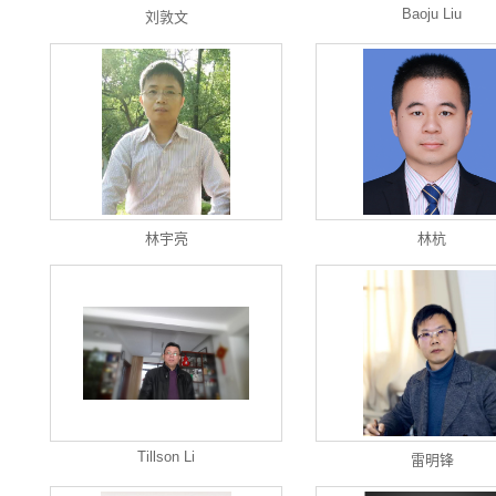
Baoju Liu
刘敦文
林宇亮
林杭
Tillson Li
雷明锋