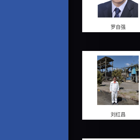
罗自强
刘红昌