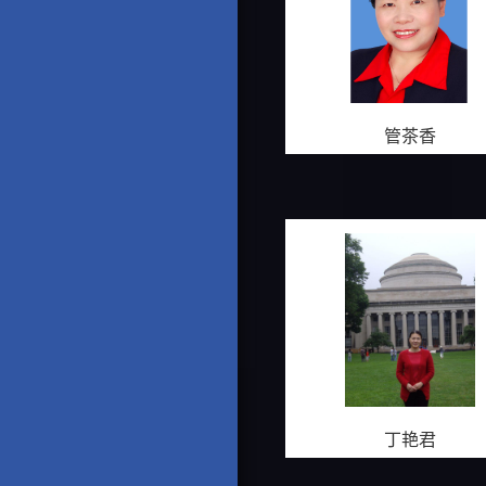
管茶香
丁艳君