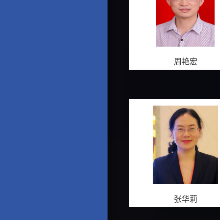
周艳宏
张华莉