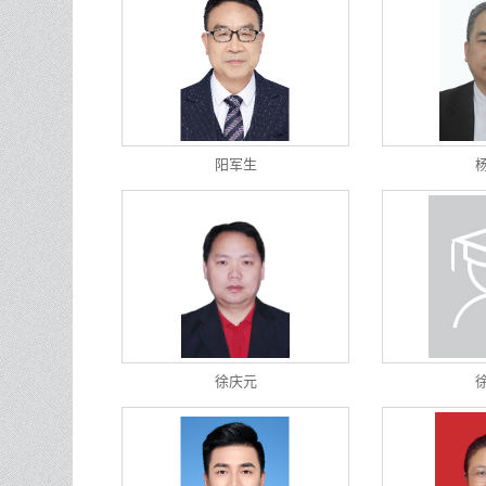
阳军生
徐庆元