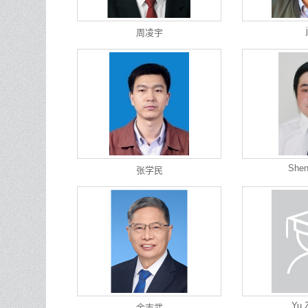
周凌宇
Shen
张学民
Yu 
余志武