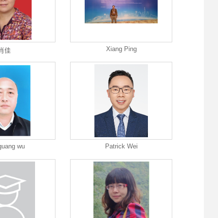
Xiang Ping
肖佳
guang wu
Patrick Wei