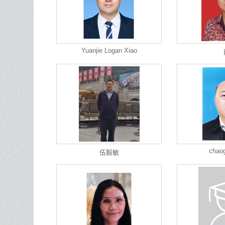
Yuanjie Logan Xiao
chao
伍毅敏