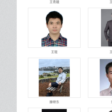
王青娥
王琨
滕继东