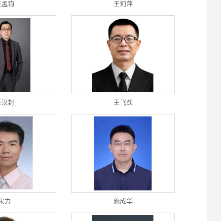
王孟钧
王莉萍
王汉封
王飞跃
宋力
施成华