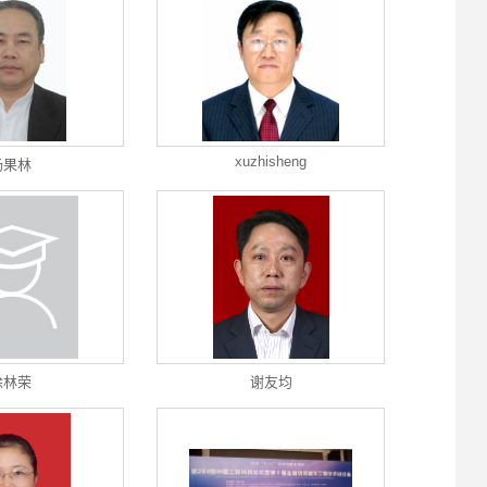
xuzhisheng
杨果林
徐林荣
谢友均