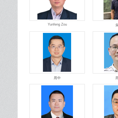
Yunfeng Zou
周中