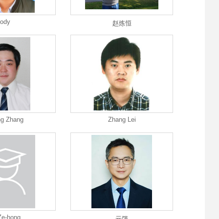
jody
赵炼恒
g Zhang
Zhang Lei
Ze-hong
元强