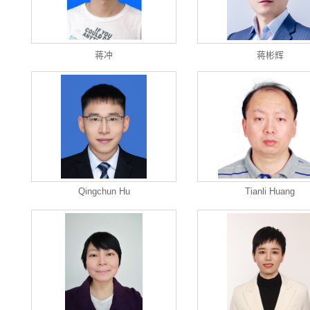
蒋冲
蒋彬辉
Qingchun Hu
Tianli Huang