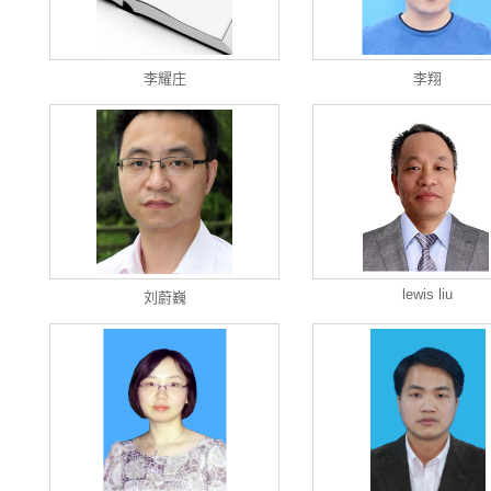
李耀庄
李翔
lewis liu
刘蔚巍