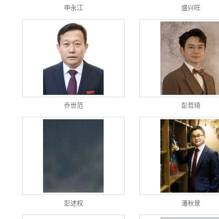
申永江
盛兴旺
乔世范
彭哲琦
彭述权
潘秋景