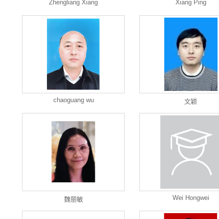
Zhengliang Xiang
Xiang Ping
chaoguang wu
文颖
Wei Hongwei
魏丽敏