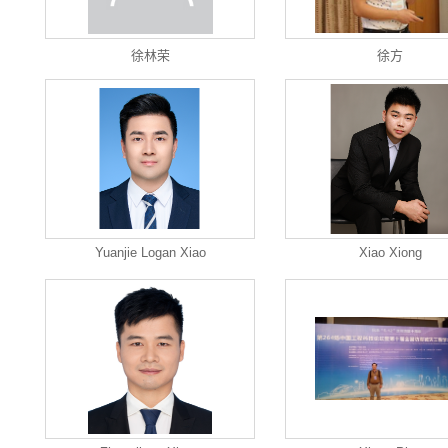
徐林荣
徐方
Yuanjie Logan Xiao
Xiao Xiong