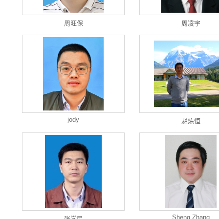
周旺保
周凌宇
jody
赵炼恒
Sheng Zhang
张学民