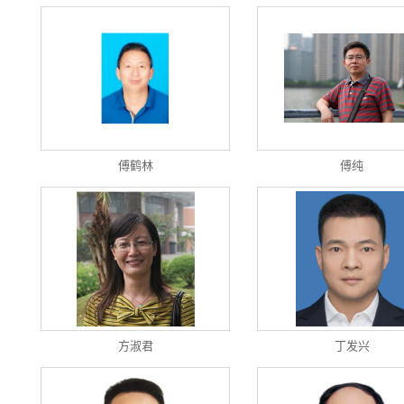
傅鹤林
傅纯
方淑君
丁发兴