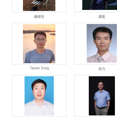
滕继东
唐冕
Taoran Song
宋力