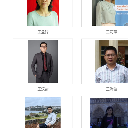
王孟钧
王莉萍
王汉封
王海波