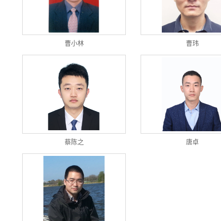
曹小林
曹玮
蔡陈之
唐卓