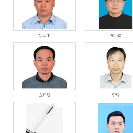
鲁四平
罗小勇
龙广成
李昀