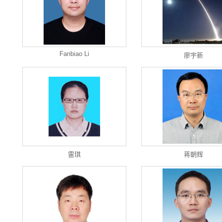
Fanbiao Li
廖宇新
雷琪
蒋朝辉