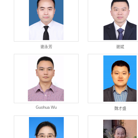
谢永芳
谢斌
Guohua Wu
魏才盛