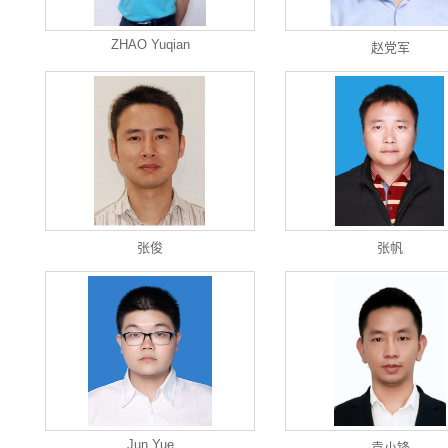
ZHAO Yuqian
赵党军
张俊
张帆
Jun Yue
袁小锋