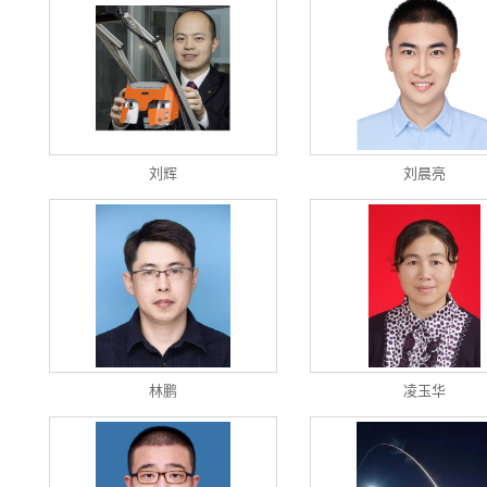
刘辉
刘晨亮
林鹏
凌玉华