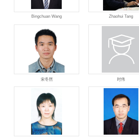
Bingchuan Wang
Zhaohui Tang
宋冬然
时伟