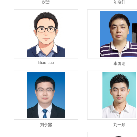
彭涛
年晓红
Biao Luo
李勇刚
刘永露
刘一顺