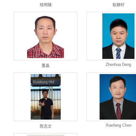
桂明臻
耿静轩
Zhenhua Deng
董晶
Xiaofang Chen
陈志文