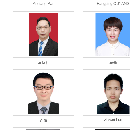
Anqiang Pan
Fangping OUYANG
马运柱
马莉
Zhiwei Luo
卢洋