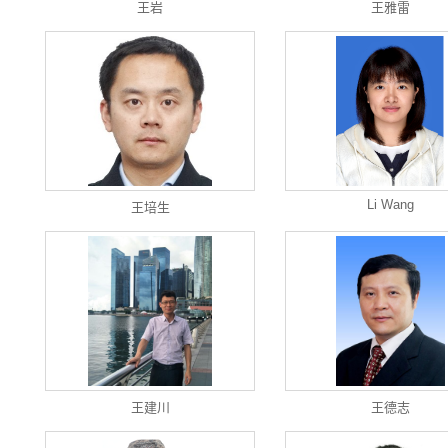
王岩
王雅雷
Li Wang
王培生
王建川
王德志