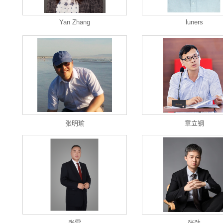
Yan Zhang
luners
张明瑜
章立钢
张雷
张劲