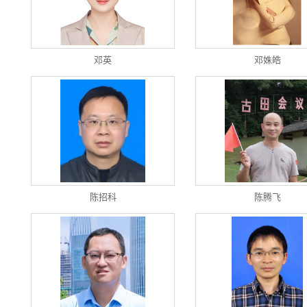
邓英
邓姝皓
陈招科
陈腾飞