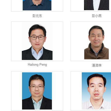
彭元东
彭小燕
Hailong Peng
潘清林