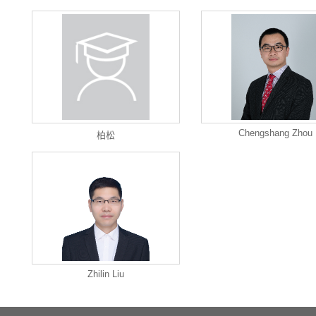
Chengshang Zhou
柏松
Zhilin Liu