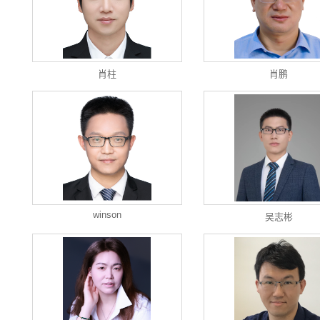
肖柱
肖鹏
winson
吴志彬