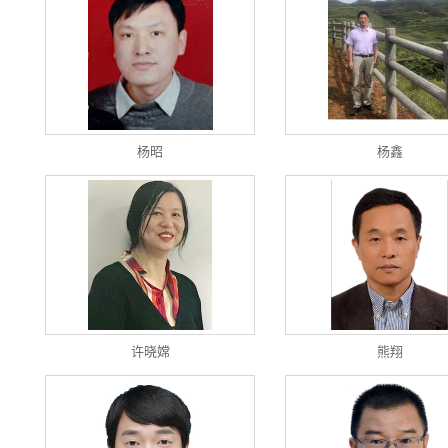
杨昭
杨鑫
许晓嫦
熊翔