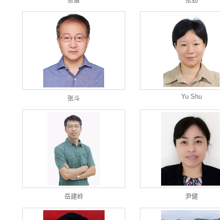
Yu Shu
张斗
岳建岭
尹健