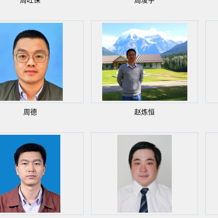
周旺保
周凌宇
周德
赵炼恒