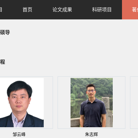
目
首页
论文成果
科研项目
著
硕导
程
邹云峰
朱志辉