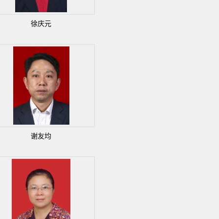
徐庆元
谢友均