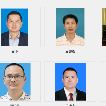
周中
周智辉