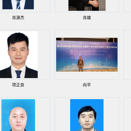
肖源杰
肖雄
项正良
向平