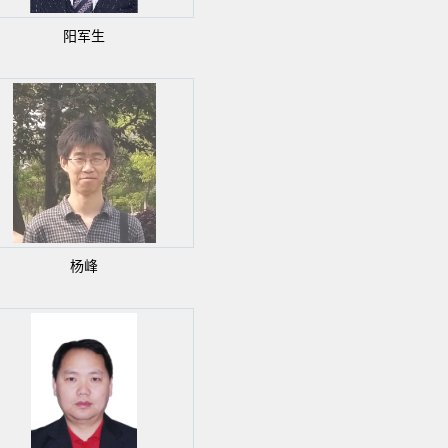
阳军生
杨峰