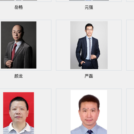
岳畅
元强
颜龙
严磊