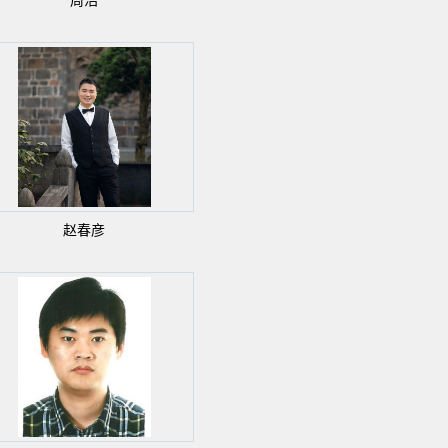
周浩
赵春彦