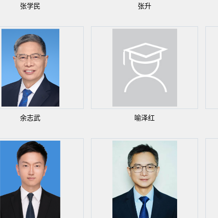
张学民
张升
余志武
喻泽红