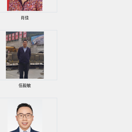
肖佳
伍毅敏