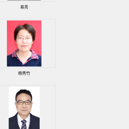
易亮
杨秀竹