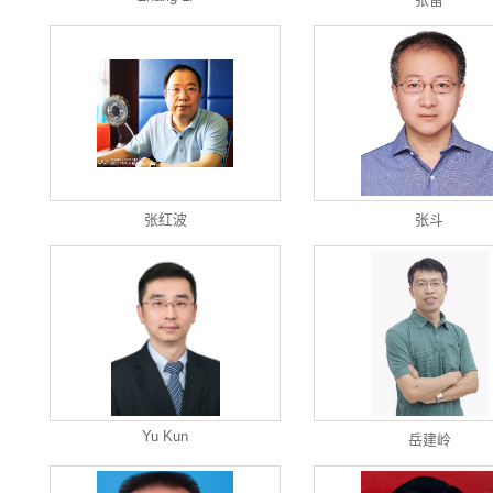
张红波
张斗
Yu Kun
岳建岭