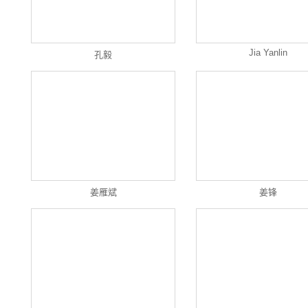
Jia Yanlin
孔毅
姜雁斌
姜锋