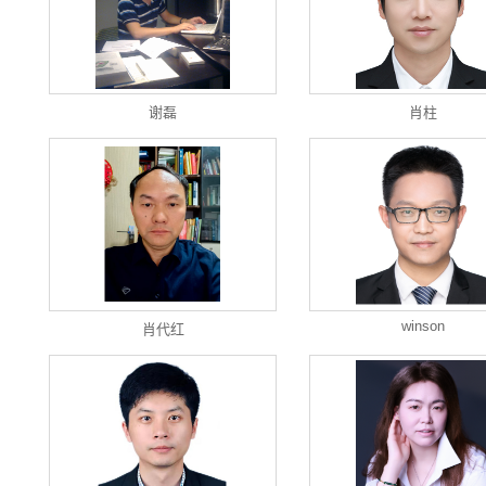
谢磊
肖柱
winson
肖代红