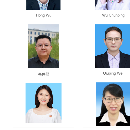
Hong Wu
Wu Chunping
Qiuping Wei
韦伟峰