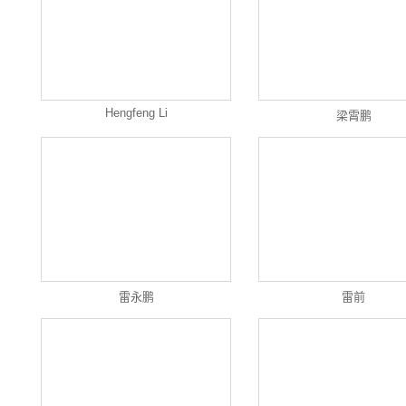
Hengfeng Li
梁霄鹏
雷永鹏
雷前