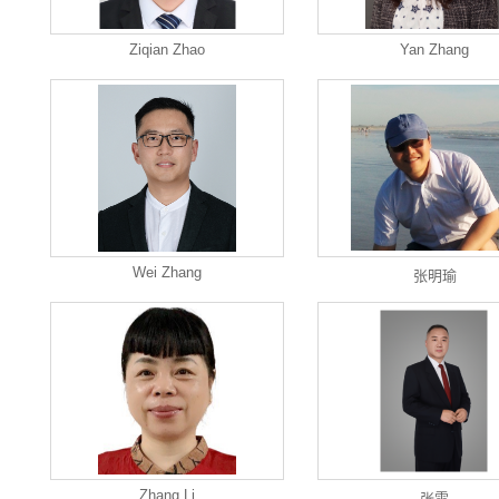
Ziqian Zhao
Yan Zhang
Wei Zhang
张明瑜
Zhang Li
张雷