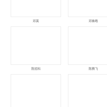
邓英
邓姝皓
陈招科
陈腾飞