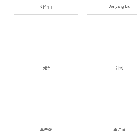
Danyang Liu
刘华山
刘竝
刘彬
李赛毅
李瑞迪