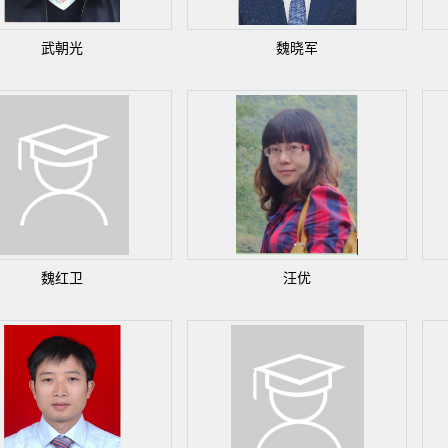
武朝光
魏晓军
魏红卫
汪优