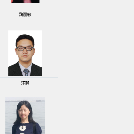
魏丽敏
汪毅