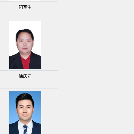
阳军生
徐庆元