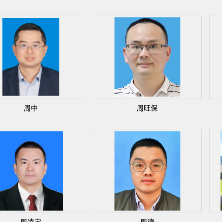
周中
周旺保