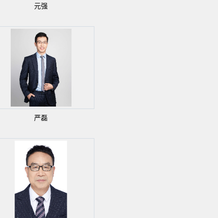
元强
严磊