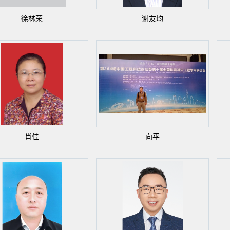
徐林荣
谢友均
肖佳
向平