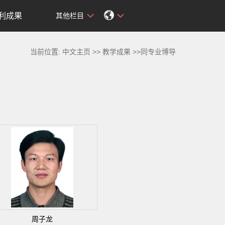
利成果
其他栏目
当前位置:
中文主页
>>
教学成果
>>同专业博导
周子龙