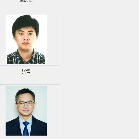
赵炼恒
张雷