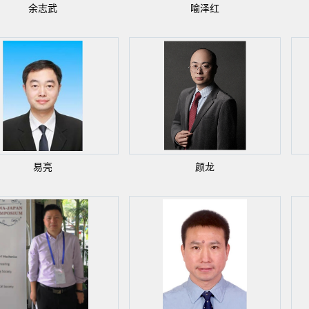
余志武
喻泽红
易亮
颜龙