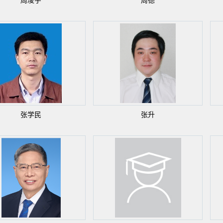
周凌宇
周德
张学民
张升