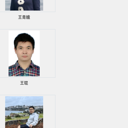
王青娥
王琨