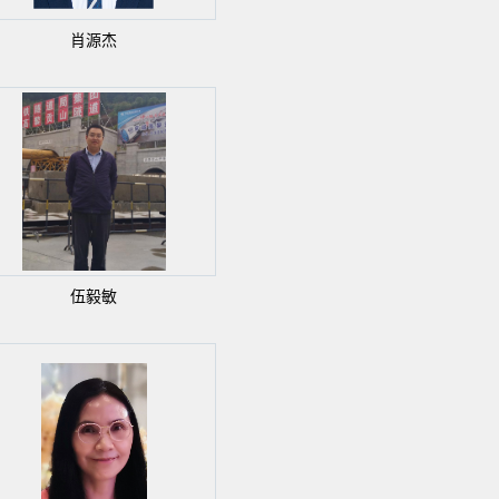
肖源杰
伍毅敏