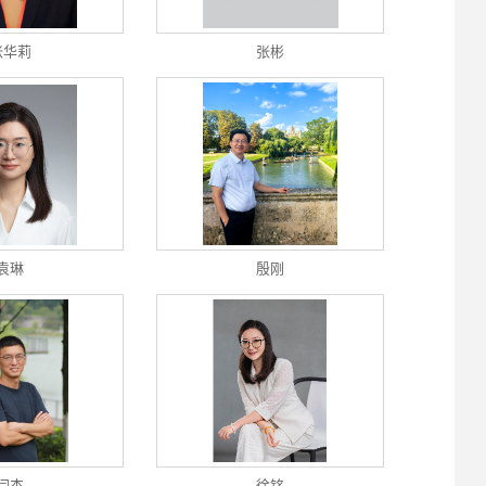
张华莉
张彬
袁琳
殷刚
闫杰
徐铭