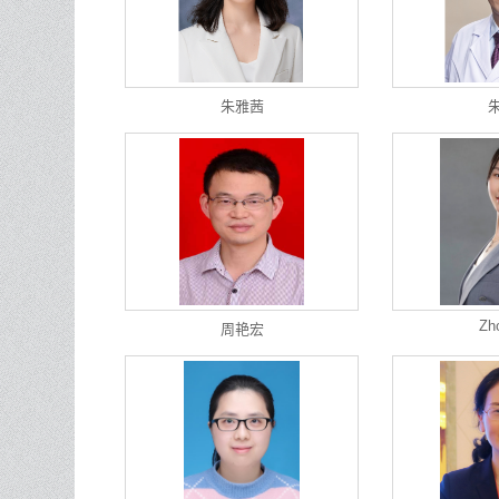
朱雅茜
Zh
周艳宏