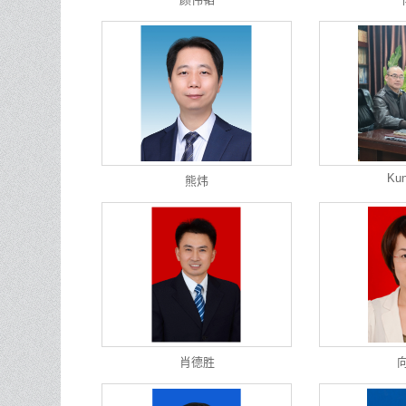
Kun
熊炜
肖德胜