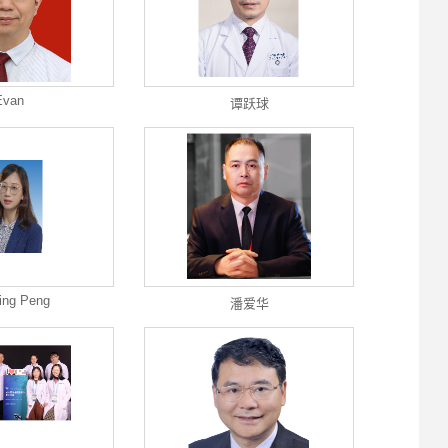
Evan
谭跃球
ing Peng
潘爱华