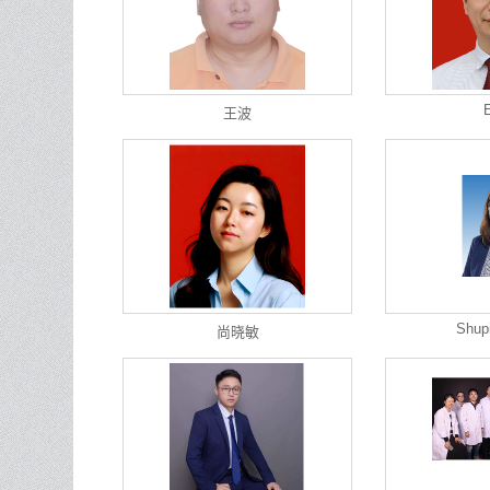
王波
Shup
尚晓敏