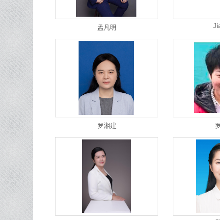
Ji
孟凡明
罗湘建