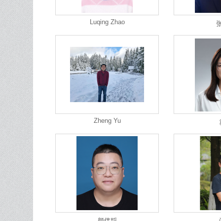
Luqing Zhao
Zheng Yu
颜伟韬