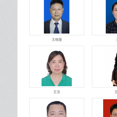
王晓晟
王洁