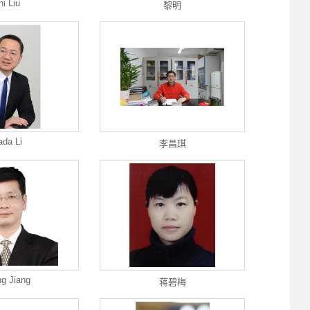
hi Liu
黎明
ada Li
李昌琪
ng Jiang
蒋碧梅