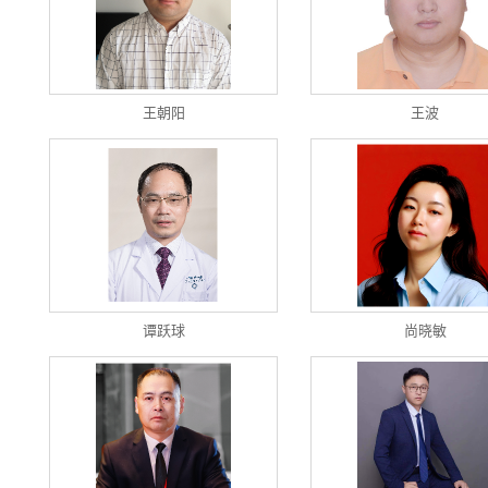
王朝阳
王波
谭跃球
尚晓敏