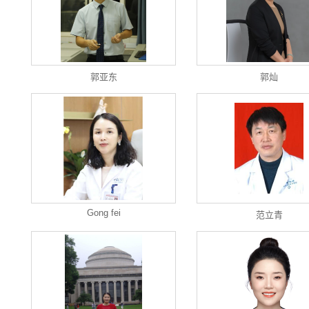
郭亚东
郭灿
Gong fei
范立青