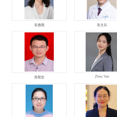
朱雅茜
朱文兵
Zhou Yan
周艳宏