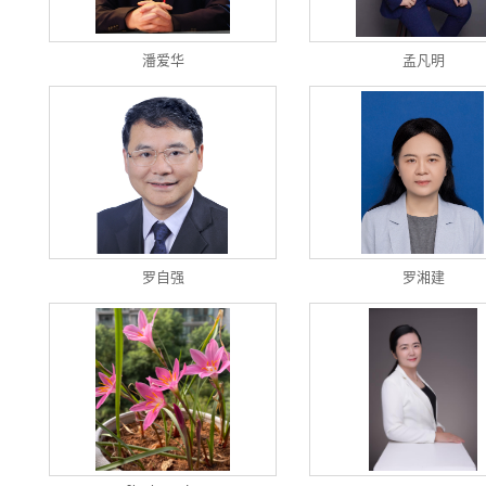
潘爱华
孟凡明
罗自强
罗湘建