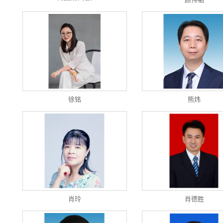
徐铭
熊炜
肖玲
肖德胜