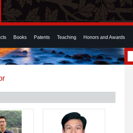
cts
Books
Patents
Teaching
Honors and Awards
or