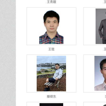
王青娥
王琨
滕继东