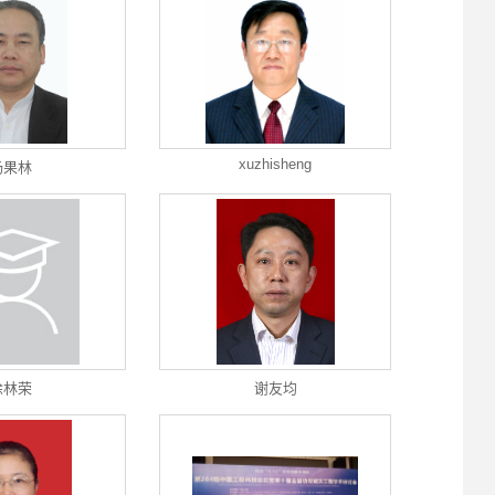
xuzhisheng
杨果林
徐林荣
谢友均