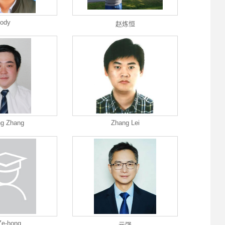
jody
赵炼恒
g Zhang
Zhang Lei
Ze-hong
元强