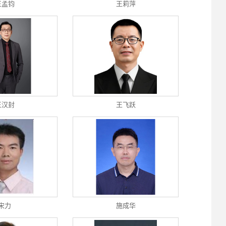
王孟钧
王莉萍
王汉封
王飞跃
宋力
施成华