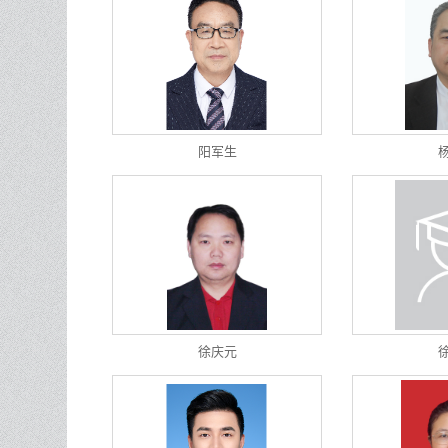
阳军生
徐庆元