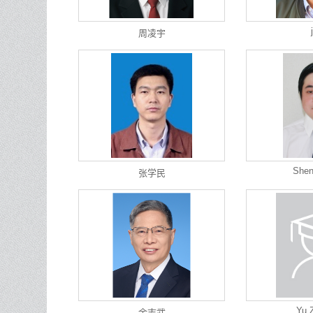
周凌宇
Shen
张学民
Yu 
余志武