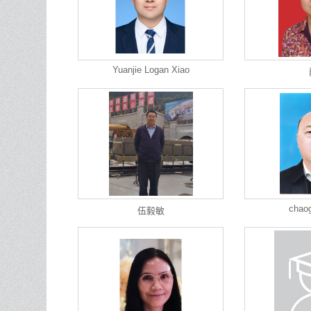
Yuanjie Logan Xiao
chao
伍毅敏