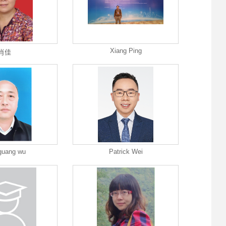
Xiang Ping
肖佳
guang wu
Patrick Wei