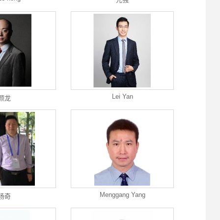
Lei Yan
颜龙
Menggang Yang
杨奇