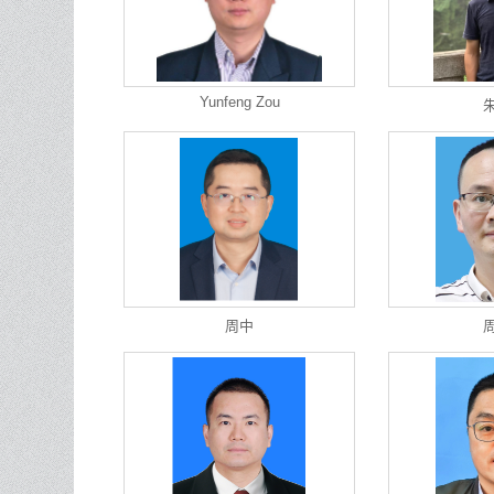
Yunfeng Zou
周中