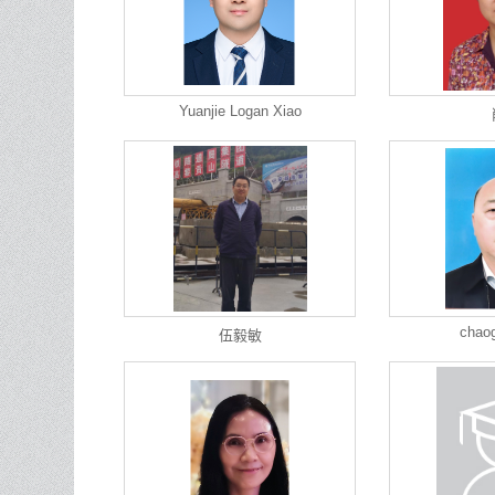
Yuanjie Logan Xiao
chao
伍毅敏