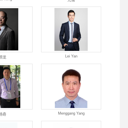
Lei Yan
颜龙
Menggang Yang
杨奇