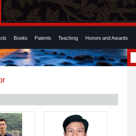
cts
Books
Patents
Teaching
Honors and Awards
or