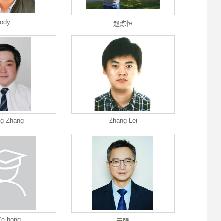
jody
赵炼恒
g Zhang
Zhang Lei
Ze-hong
元强