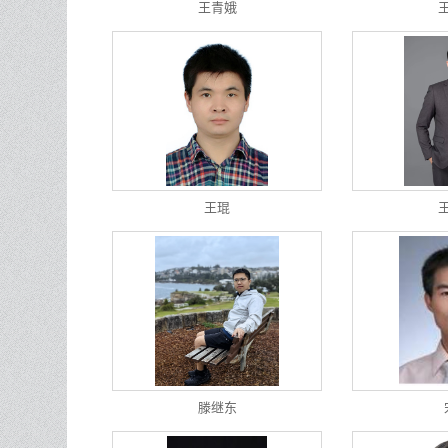
王青娥
王琨
滕继东