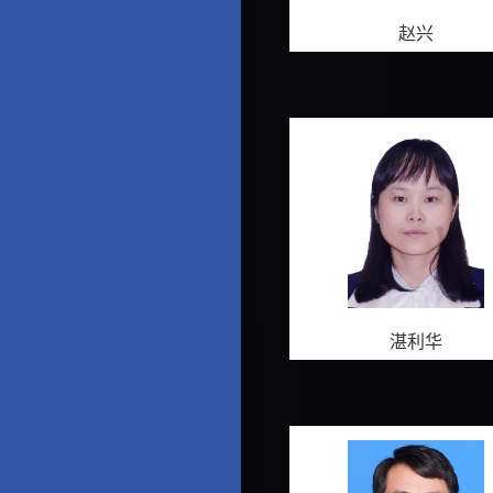
赵兴
湛利华