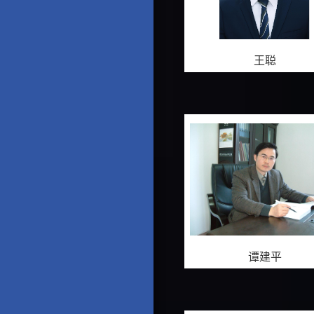
王聪
谭建平