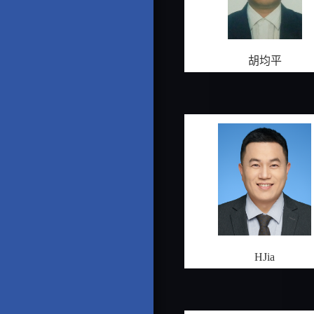
胡均平
HJia