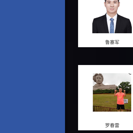
鲁寨军
罗春雷