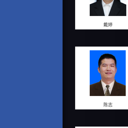
戴婷
陈志