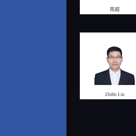
陈超
Zhilin Liu