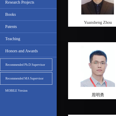
Research Projects
Books
Yuansheng Zhou
Patents
Teaching
Honors and Awards
Recommended Ph.D.Supervisor
Recommended MA Supervisor
MOBILE Version
周明勇