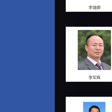
李瑞卿
李军辉