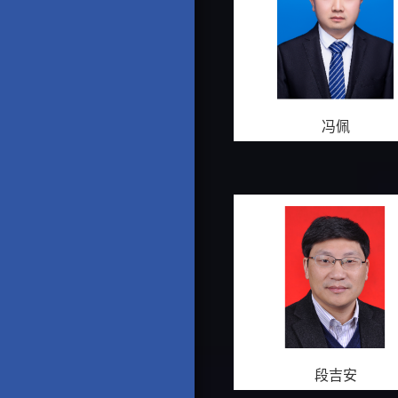
冯佩
段吉安