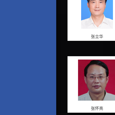
张立华
张怀亮