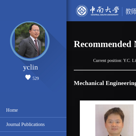
Recommended M
Current position:
Y.C. L
yclin
529
Mechanical Engineerin
Home
Journal Publications