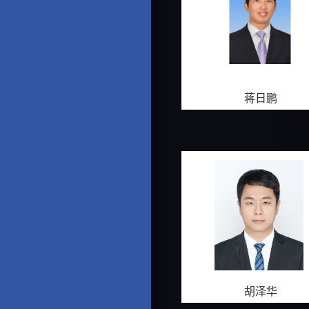
蒋日鹏
胡泽华