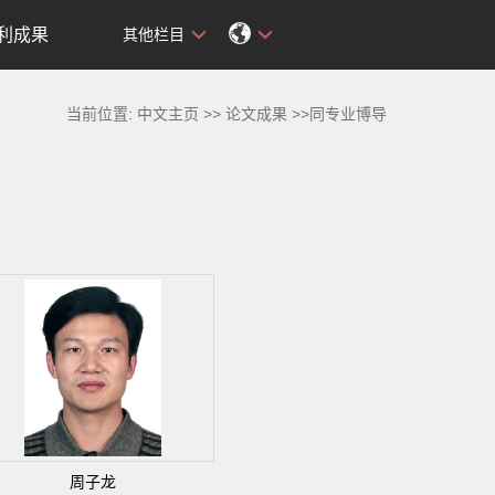
利成果
其他栏目
当前位置:
中文主页
>>
论文成果
>>同专业博导
周子龙