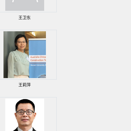
王卫东
王莉萍