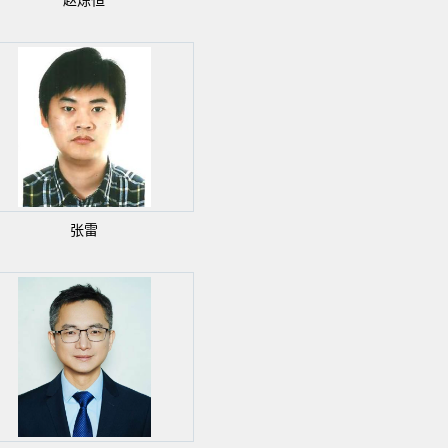
赵炼恒
张雷