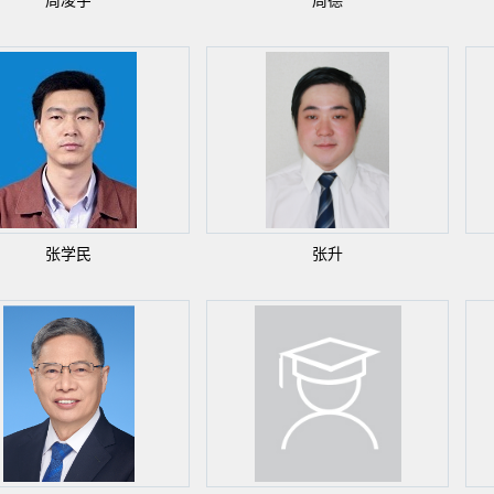
周凌宇
周德
张学民
张升