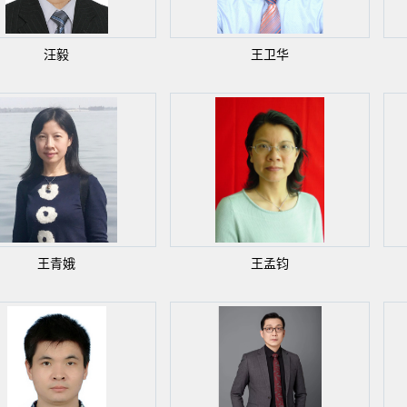
汪毅
王卫华
王青娥
王孟钧