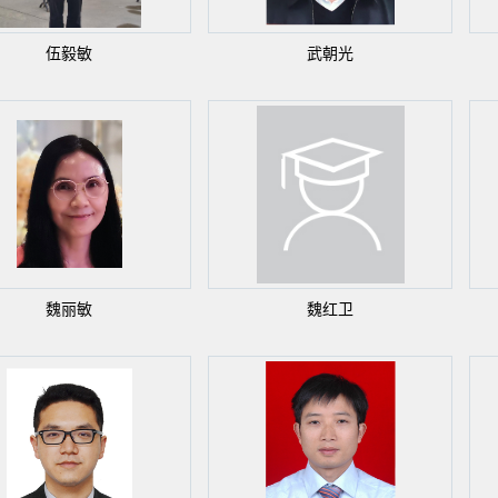
伍毅敏
武朝光
魏丽敏
魏红卫