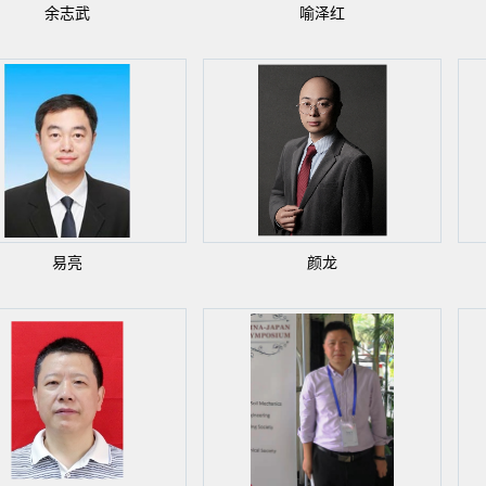
余志武
喻泽红
易亮
颜龙