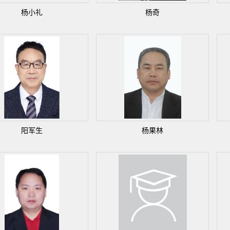
杨小礼
杨奇
阳军生
杨果林