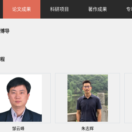
论文成果
科研项目
著作成果
专
博导
程
邹云峰
朱志辉