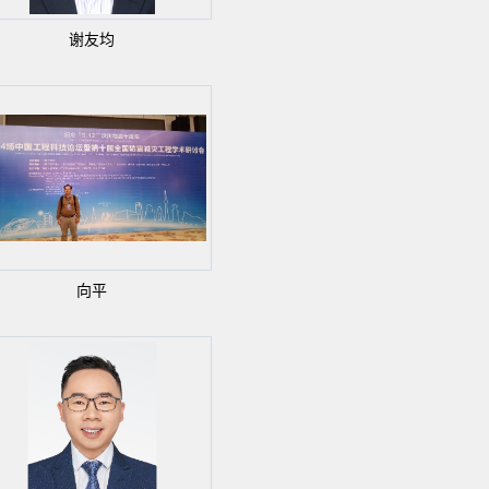
谢友均
向平