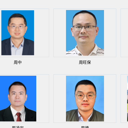
周中
周旺保