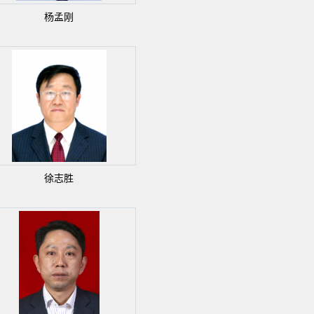
杨孟刚
徐志胜