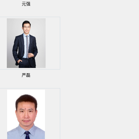
元强
严磊