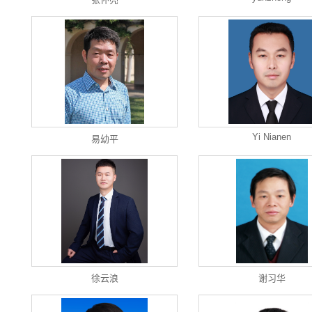
Yi Nianen
易幼平
徐云浪
谢习华