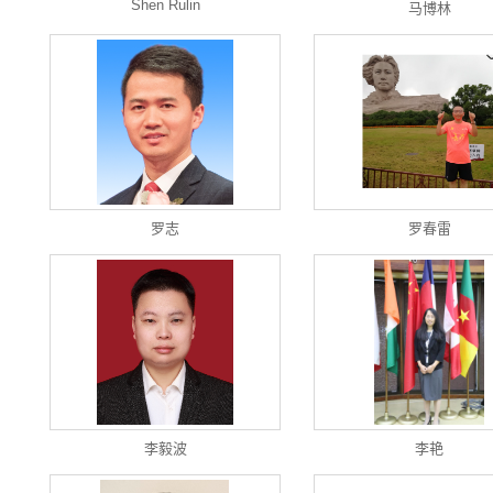
Shen Rulin
马博林
罗志
罗春雷
李毅波
李艳