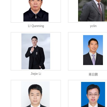
LI Qunming
yclin
Jiejie Li
蒋日鹏