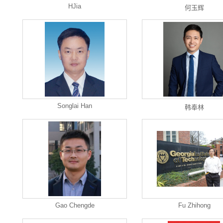
HJia
何玉辉
Songlai Han
韩奉林
Gao Chengde
Fu Zhihong