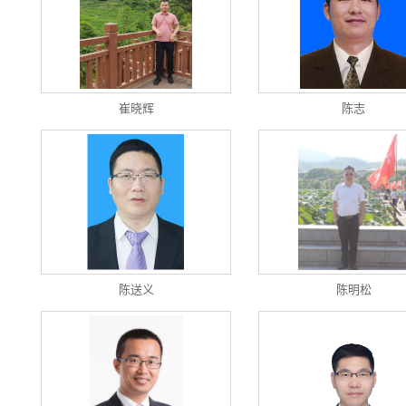
崔晓辉
陈志
陈送义
陈明松