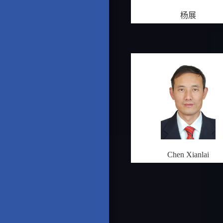
杨展
Chen Xianlai