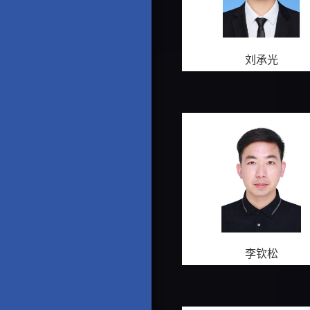
刘承光
李钦松