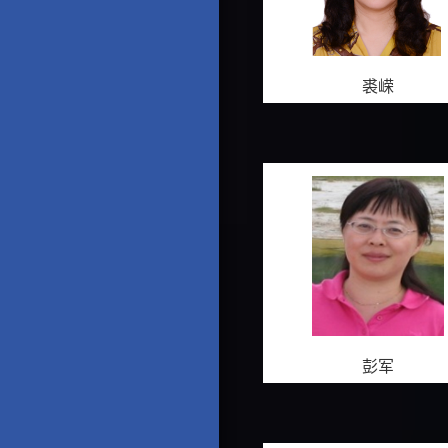
裘嵘
彭军