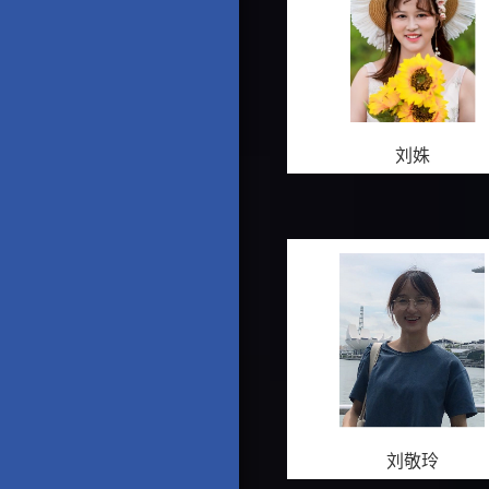
刘姝
刘敬玲