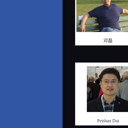
邓磊
Peishan Dai