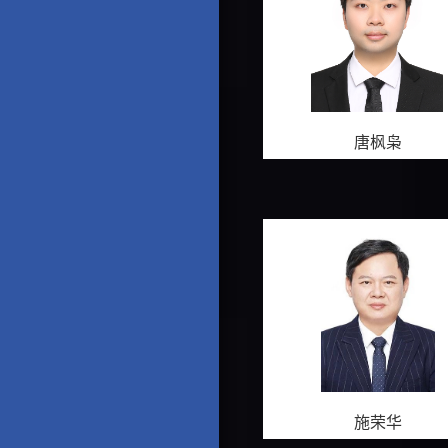
唐枫枭
施荣华