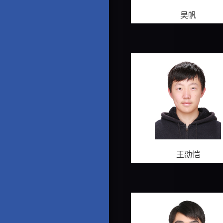
吴帆
王劭恺