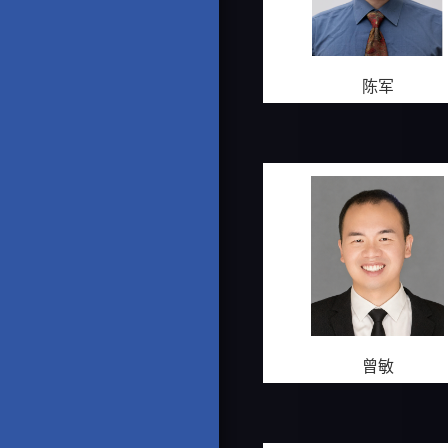
陈军
曾敏