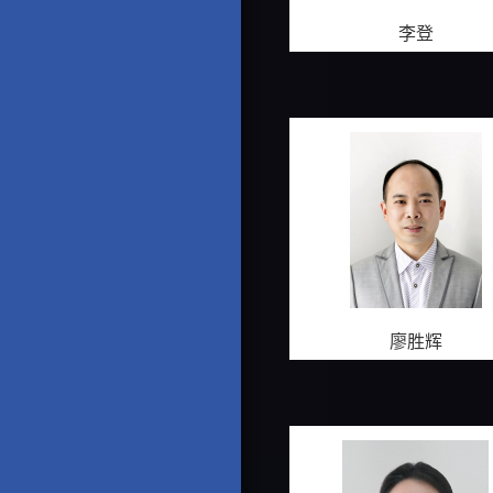
李登
廖胜辉