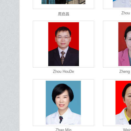
Zhou 
周启昌
Zhou HouDe
Zheng 
Zhao Min
Weir