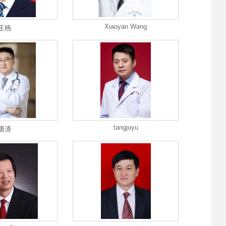
Xiaoyan Wang
王杨
tangjuyu
唐涛