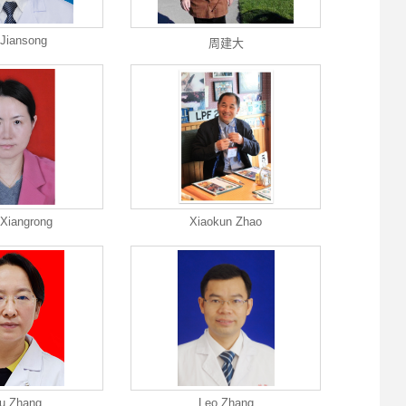
Jiansong
周建大
Xiangrong
Xiaokun Zhao
u Zhang
Leo Zhang