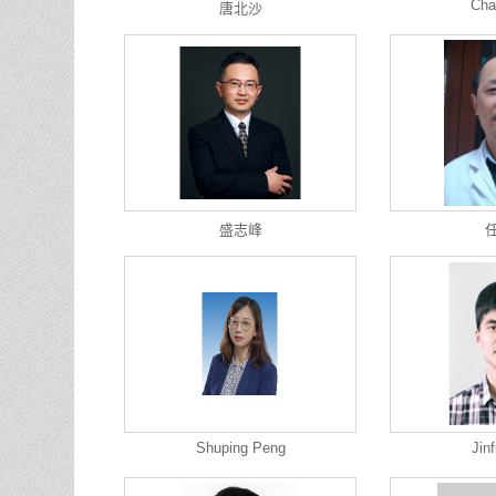
Cha
唐北沙
盛志峰
Shuping Peng
Jin