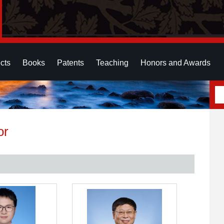
cts
Books
Patents
Teaching
Honors and Awards
or