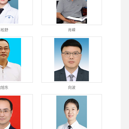
肖松舒
肖嵘
向旭东
向波