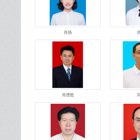
肖扬
肖德胜