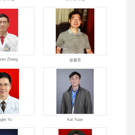
sen Zhang
张春芳
glei Yu
Kai Yuan