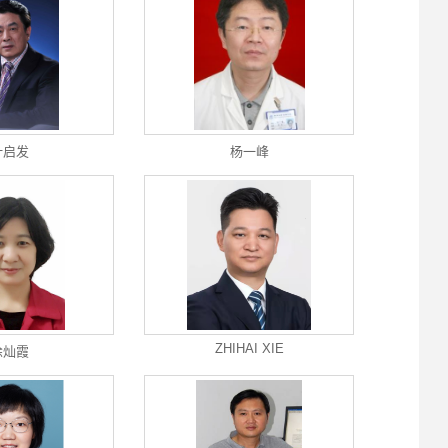
叶启发
杨一峰
ZHIHAI XIE
徐灿霞