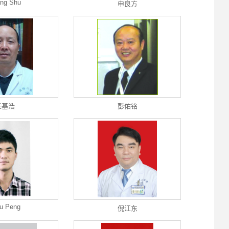
ng Shu
申良方
任基浩
彭佑铭
fu Peng
倪江东