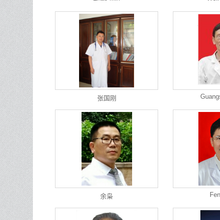
Guang
张国刚
Fen
余枭