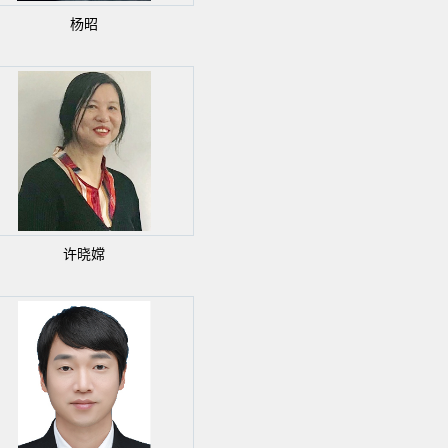
杨昭
许晓嫦