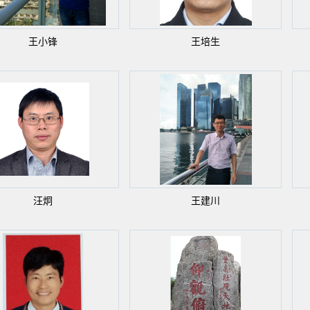
王小锋
王培生
汪炯
王建川