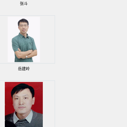
张斗
岳建岭