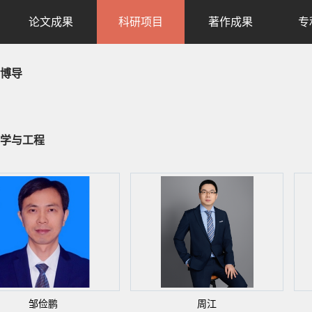
论文成果
科研项目
著作成果
专
博导
学与工程
邹俭鹏
周江