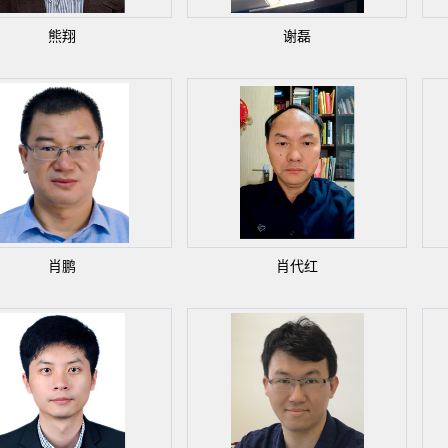
熊翔
谢磊
肖鹏
肖代红