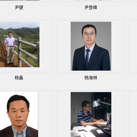
尹健
尹登峰
杨鑫
杨海林