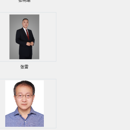
张明瑜
张雷