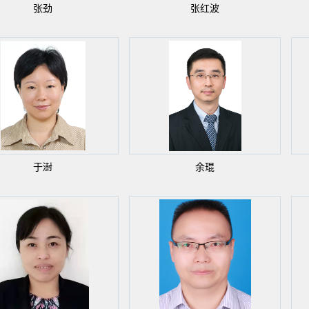
张劲
张红波
于澍
余琨