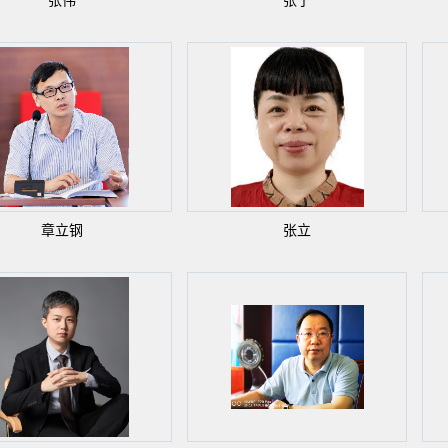
张伟
张宁
章立钢
张立