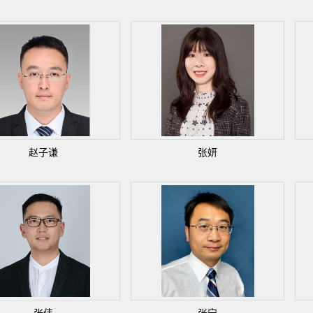
赵子谦
张妍