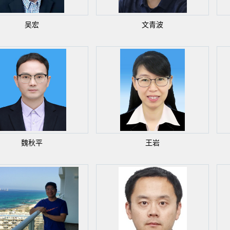
吴宏
文青波
魏秋平
王岩