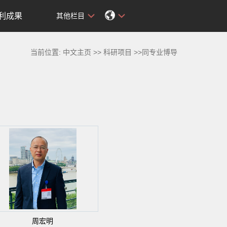
利成果
其他栏目
当前位置:
中文主页
>>
科研项目
>>同专业博导
周宏明